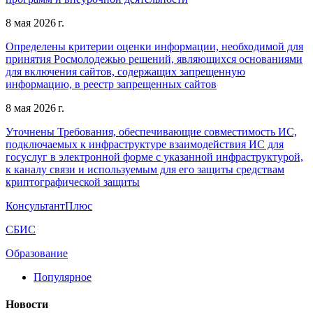
8 мая 2026 г.
Определены критерии оценки информации, необходимой для
принятия Росмолодежью решений, являющихся основаниями
для включения сайтов, содержащих запрещенную
информацию, в реестр запрещенных сайтов
8 мая 2026 г.
Уточнены Требования, обеспечивающие совместимость ИС,
подключаемых к инфраструктуре взаимодействия ИС для
госуслуг в электронной форме с указанной инфраструктурой,
к каналу связи и используемым для его защиты средствам
криптографической защиты
КонсультантПлюс
СБИС
Образование
Популярное
Новости