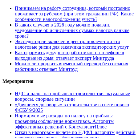
Принимаем на работу сотрудника, который постоянно
проживает за рубежом (при этом гражданин РФ). Какие
особенности налогообложения учесть?
В каких случаях в 2026 году можно подавать
уведомление об исчисленных суммах налогов раньше
срока?
Экспедитор не включен в реестр: повлечет ли это
налоговые риски для заказчика экспедиторских услуг
Как оформить дежурство работников на телефоне в
выходные из дома: отвечает эксперт Минтруда
Можно ли продлить временный перевод без согласия
работника: отвечает Минтруд
Мероприятия
НДС и налог на прибыль в строительстве: актуальные
вопросы, спорные ситуации
«Длящиеся договоры» в строительстве в свете нового
ФСБУ 9/2025
Нормируемые расходы по налогу на прибыль:
проверяем соблюдение нормативов. Алгоритм
эффективных решений с КонсультантПлюс
Отказ в налоговом вычете по НДФЛ: алгоритм действий
налогоплательщика – физического лица