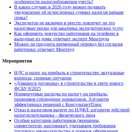
особенности налогообложения учесть?
В каких случаях в 2026 году можно подавать
уведомление об исчисленных суммах налогов раньше
срока?
Экспедитор не включен в реестр: повлечет ли это
налоговые риски для заказчика экспедиторских услуг
Как оформить дежурство работников на телефоне в
выходные из дома: отвечает эксперт Минтруда
Можно ли продлить временный перевод без согласия
работника: отвечает Минтруд
Мероприятия
НДС и налог на прибыль в строительстве: актуальные
вопросы, спорные ситуации
«Длящиеся договоры» в строительстве в свете нового
ФСБУ 9/2025
Нормируемые расходы по налогу на прибыль:
проверяем соблюдение нормативов. Алгоритм
эффективных решений с КонсультантПлюс
Отказ в налоговом вычете по НДФЛ: алгоритм действий
налогоплательщика – физического лица
Особые категории работников (женщины,
совместители, вахтовики): учитываем требования
трудового законодательства и порядок оформления