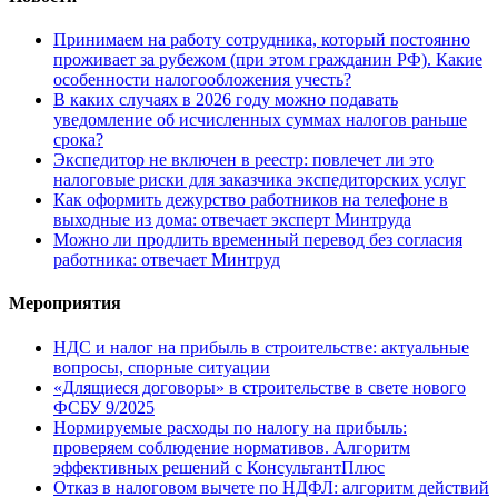
Принимаем на работу сотрудника, который постоянно
проживает за рубежом (при этом гражданин РФ). Какие
особенности налогообложения учесть?
В каких случаях в 2026 году можно подавать
уведомление об исчисленных суммах налогов раньше
срока?
Экспедитор не включен в реестр: повлечет ли это
налоговые риски для заказчика экспедиторских услуг
Как оформить дежурство работников на телефоне в
выходные из дома: отвечает эксперт Минтруда
Можно ли продлить временный перевод без согласия
работника: отвечает Минтруд
Мероприятия
НДС и налог на прибыль в строительстве: актуальные
вопросы, спорные ситуации
«Длящиеся договоры» в строительстве в свете нового
ФСБУ 9/2025
Нормируемые расходы по налогу на прибыль:
проверяем соблюдение нормативов. Алгоритм
эффективных решений с КонсультантПлюс
Отказ в налоговом вычете по НДФЛ: алгоритм действий