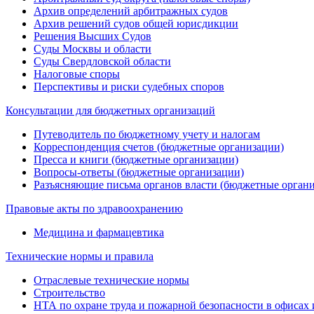
Архив определений арбитражных судов
Архив решений судов общей юрисдикции
Решения Высших Судов
Суды Москвы и области
Суды Свердловской области
Налоговые споры
Перспективы и риски судебных споров
Консультации для бюджетных организаций
Путеводитель по бюджетному учету и налогам
Корреспонденция счетов (бюджетные организации)
Пресса и книги (бюджетные организации)
Вопросы-ответы (бюджетные организации)
Разъясняющие письма органов власти (бюджетные орган
Правовые акты по здравоохранению
Медицина и фармацевтика
Технические нормы и правила
Отраслевые технические нормы
Строительство
НТА по охране труда и пожарной безопасности в офисах