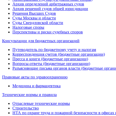
Архив определений арбитражных судов
Архив решений судов общей юрисдикции
Решения Высших Судов
Суды Москвы и области
Суды Свердловской области
Налоговые споры
Перспективы и риски судебных споров
Консультации для бюджетных организаций
Путеводитель по бюджетному учету и налогам
Корреспонденция счетов (бюджетные организации)
Пресса и книги (бюджетные организации)
Вопросы-ответы (бюджетные организации)
Разъясняющие письма органов власти (бюджетные орган
Правовые акты по здравоохранению
Медицина и фармацевтика
Технические нормы и правила
Отраслевые технические нормы
Строительство
НТА по охране труда и пожарной безопасности в офисах