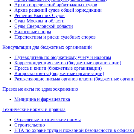
Архив определений арбитражных судов
Архив решений судов общей юрисдикции
Решения Высших Судов
Суды Москвы и области
Суды Свердловской области
Налоговые споры
Перспективы и риски судебных споров
Консультации для бюджетных организаций
Путеводитель по бюджетному учету и налогам
Корреспонденция счетов (бюджетные организации)
Пресса и книги (бюджетные организации)
Вопросы-ответы (бюджетные организации)
Разъясняющие письма органов власти (бюджетные орган
Правовые акты по здравоохранению
Медицина и фармацевтика
Технические нормы и правила
Отраслевые технические нормы
Строительство
НТА по охране труда и пожарной безопасности в офисах