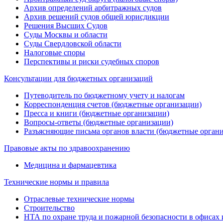
Архив определений арбитражных судов
Архив решений судов общей юрисдикции
Решения Высших Судов
Суды Москвы и области
Суды Свердловской области
Налоговые споры
Перспективы и риски судебных споров
Консультации для бюджетных организаций
Путеводитель по бюджетному учету и налогам
Корреспонденция счетов (бюджетные организации)
Пресса и книги (бюджетные организации)
Вопросы-ответы (бюджетные организации)
Разъясняющие письма органов власти (бюджетные орган
Правовые акты по здравоохранению
Медицина и фармацевтика
Технические нормы и правила
Отраслевые технические нормы
Строительство
НТА по охране труда и пожарной безопасности в офисах