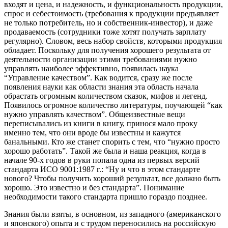
входят и цена, и надежность, и функциональность продукции,
спрос и себестоимость (требования к продукции предъявляет
не только потребитель, но и собственник-инвестор), и даже
продаваемость (сотрудники тоже хотят получать зарплату
регулярно). Словом, весь набор свойств, которыми продукция
обладает. Поскольку для получения хорошего результата от
деятельности организации этими требованиями нужно
управлять наиболее эффективно, появилась наука
“Управление качеством”. Как водится, сразу же после
появления науки как области знания эта область начала
обрастать огромным количеством сказок, мифов и легенд.
Появилось огромное количество литературы, поучающей “как
нужно управлять качеством”. Общеизвестные вещи
переписывались из книги в книгу, принося мало проку
именно тем, что они вроде бы известны и кажутся
банальными. Кто же станет спорить с тем, что “нужно просто
хорошо работать”. Такой же была и наша реакция, когда в
начале 90-х годов в руки попала одна из первых версий
стандарта ИСО 9001:1987 г.: “Ну и что в этом стандарте
нового? Чтобы получить хороший результат, все должно быть
хорошо. Это известно и без стандарта”. Понимание
необходимости такого стандарта пришло гораздо позднее.
Знания были взяты, в основном, из западного (американского
и японского) опыта и с трудом переносились на российскую