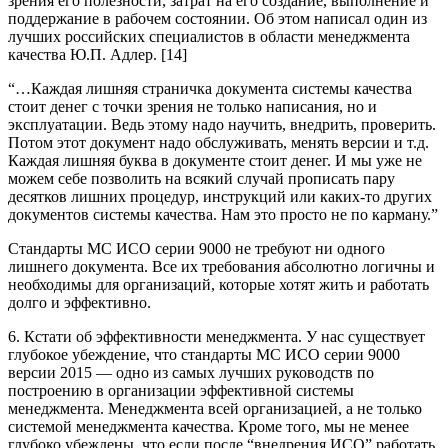
зрения его полезности, затрат на его создание, выполнение и
поддержание в рабочем состоянии. Об этом написал один из
лучших российских специалистов в области менеджмента
качества Ю.П. Адлер. [14]
“…Каждая лишняя страничка документа системы качества
стоит денег с точки зрения не только написания, но и
эксплуатации. Ведь этому надо научить, внедрить, проверить.
Потом этот документ надо обслуживать, менять версии и т.д.
Каждая лишняя буква в документе стоит денег. И мы уже не
можем себе позволить на всякий случай прописать пару
десятков лишних процедур, инструкций или каких-то других
документов системы качества. Нам это просто не по карману.”
Стандарты МС ИСО серии 9000 не требуют ни одного
лишнего документа. Все их требования абсолютно логичны и
необходимы для организаций, которые хотят жить и работать
долго и эффективно.
6. Кстати об эффективности менеджмента. У нас существует
глубокое убеждение, что стандарты МС ИСО серии 9000
версии 2015 — одно из самых лучших руководств по
построению в организации эффективной системы
менеджмента. Менеджмента всей организацией, а не только
системой менеджмента качества. Кроме того, мы не менее
глубоко убеждены, что если после “внедрения ИСО” работать