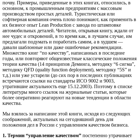
почву. Примеры, приведенные в этих книгах, относились, в
основном, к промышленным предприятиям с массовым
производством простых деталей. Туристическая или
софтверная компания очень плохо понимают, как применить в
их бизнесе опыт Lean Production с завода по штамповке
автомобильных деталей. Читатели, открывая книгу, ждали от
нее чудес и откровений, в то время как, в лучшем случае, им
предлагали подумать и поработать самим, а в худшем —
давали шаблонные или даже ошибочные рекомендации.
Множество книг “по качеству”, написанных в последние
годы, или повторяют общеизвестные классические положения
теории качества (14 принципов Деминга, методику “6 сигма”,
методику QFD (quality function deployment), методику “5S” и
т.д.) или уже устарели (до сих пор в последних публикациях
встречаются ссылки на стандарты ИСО 9002 и 9003,
утратившие актуальность еще 15.12.2003). Поэтому в списке
литературы много ссылок на журнальные статьи, которые
более оперативно реагируют на новые тенденции в области
качества.
Мы взялись за написание этой книги, исходя из следующих
соображений, актуальных на сегодняшний день для
положения дел в России с управлением качеством бизнеса.
1. Термин “управление качеством”
постепенно утрачивает