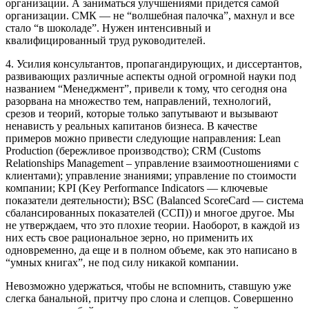
организации. А заниматься улучшениями придется самой
организации. СМК — не “волшебная палочка”, махнул и все
стало “в шоколаде”. Нужен интенсивный и
квалифицированный труд руководителей.
4. Усилия консультантов, пропагандирующих, и диссертантов,
развивающих различные аспекты одной огромной науки под
названием “Менеджмент”, привели к тому, что сегодня она
разорвана на множество тем, направлений, технологий,
срезов и теорий, которые только запутывают и вызывают
ненависть у реальных капитанов бизнеса. В качестве
примеров можно привести следующие направления: Lean
Production (бережливое производство); CRM (Customs
Relationships Management – управление взаимоотношениями с
клиентами); управление знаниями; управление по стоимости
компании; KPI (Key Performance Indicators — ключевые
показатели деятельности); BSC (Balanced ScoreCard — система
сбалансированных показателей (ССП)) и многое другое. Мы
не утверждаем, что это плохие теории. Наоборот, в каждой из
них есть свое рациональное зерно, но применить их
одновременно, да еще и в полном объеме, как это написано в
“умных книгах”, не под силу никакой компании.
Невозможно удержаться, чтобы не вспомнить, ставшую уже
слегка банальной, притчу про слона и слепцов. Совершенно