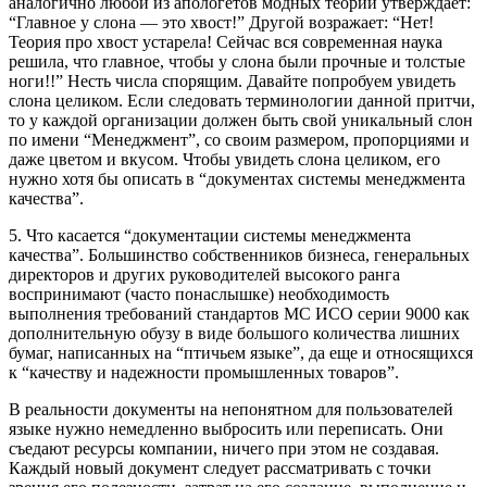
аналогично любой из апологетов модных теорий утверждает:
“Главное у слона — это хвост!” Другой возражает: “Нет!
Теория про хвост устарела! Сейчас вся современная наука
решила, что главное, чтобы у слона были прочные и толстые
ноги!!” Несть числа спорящим. Давайте попробуем увидеть
слона целиком. Если следовать терминологии данной притчи,
то у каждой организации должен быть свой уникальный слон
по имени “Менеджмент”, со своим размером, пропорциями и
даже цветом и вкусом. Чтобы увидеть слона целиком, его
нужно хотя бы описать в “документах системы менеджмента
качества”.
5. Что касается “документации системы менеджмента
качества”. Большинство собственников бизнеса, генеральных
директоров и других руководителей высокого ранга
воспринимают (часто понаслышке) необходимость
выполнения требований стандартов МС ИСО серии 9000 как
дополнительную обузу в виде большого количества лишних
бумаг, написанных на “птичьем языке”, да еще и относящихся
к “качеству и надежности промышленных товаров”.
В реальности документы на непонятном для пользователей
языке нужно немедленно выбросить или переписать. Они
съедают ресурсы компании, ничего при этом не создавая.
Каждый новый документ следует рассматривать с точки