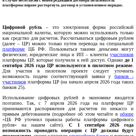
в случае несогласия с новой редакцией договора пользователь
платформы вправе расторгнуть договор в установленном порядке.
Цифровой рубль
– это электронная форма российской
национальной валюты, которую можно использовать только
как средство для расчетов. Рассчитываться цифровым рублем
(далее – ЦР) можно только путем перевода на специальной
платформе
ЦБ РФ. Пользоваться такими деньгами могут
физические, юридические лица и ИП – клиенты
участников
платформы ЦР, которые получили к ней доступ. Однако
до 1
сентября 2026 года ЦР используются в пилотном режиме
.
Для участия в пилотном проекте следует уточнить
возможность подачи соответствующей заявки у
банков -
участников
платформы ЦР (на начало апреля 2026 года таких
банков 25).
Использование цифровых рублей в экономике вводится
поэтапно. Так, с 7 апреля 2026 года на платформе ЦР
принимаются распоряжения для расчетов по инкассо и
прямым дебетованием (подробнее об этом читайте в
обзоре
«ЦБ РФ уточнил правила работы платформы цифрового
рубля» на нашем сайте).
С 1 сентября 2026 года
возможность проводить операции с ЦР должны будут
предоставить
своим клиентам
крупнейшие банки
и торговые