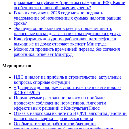
проживает за рубежом (при этом гражданин РФ). Какие
особенности налогообложения учесть?
В каких случаях в 2026 году можно подавать
уведомление об исчисленных суммах налогов раньше
срока?
Экспедитор не включен в реестр: повлечет ли это
налоговые риски для заказчика экспедиторских услуг
Как оформить дежурство работников на телефоне в
выходные из дома: отвечает эксперт Минтруда
Можно ли продлить временный перевод без согласия
работника: отвечает Минтруд
Мероприятия
НДС и налог на прибыль в строительстве: актуальные
вопросы, спорные ситуации
«Длящиеся договоры» в строительстве в свете нового
ФСБУ 9/2025
Нормируемые расходы по налогу на прибыль:
проверяем соблюдение нормативов. Алгоритм
эффективных решений с КонсультантПлюс
Отказ в налоговом вычете по НДФЛ: алгоритм действий
налогоплательщика – физического лица
Особые категории работников (женщины,
совместители, вахтовики): учитываем требования