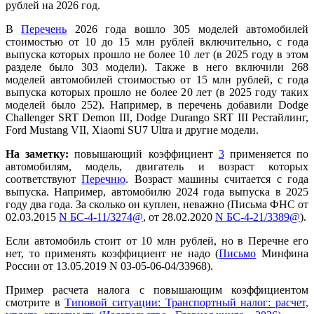
рублей на 2026 год.
В
Перечень
2026 года вошло 305 моделей автомобилей
стоимостью от 10 до 15 млн рублей включительно, с года
выпуска которых прошло не более 10 лет (в 2025 году в этом
разделе было 303 модели). Также в него включили 268
моделей автомобилей стоимостью от 15 млн рублей, с года
выпуска которых прошло не более 20 лет (в 2025 году таких
моделей было 252). Например, в перечень добавили Dodge
Challenger SRT Demon III, Dodge Durango SRT III Рестайлинг,
Ford Mustang VII, Xiaomi SU7 Ultra и другие модели.
На заметку:
повышающий коэффициент
3
применяется по
автомобилям, модель, двигатель и возраст которых
соответствуют
Перечню
. Возраст машины считается с года
выпуска. Например, автомобилю 2024 года выпуска в 2025
году два года. За сколько он куплен, неважно (Письма ФНС от
02.03.2015
N БС-4-11/3274@
, от 28.02.2020
N БС-4-21/3389@
).
Если автомобиль стоит от 10 млн рублей, но в Перечне его
нет, то применять коэффициент не надо (
Письмо
Минфина
России от 13.05.2019 N 03-05-06-04/33968).
Пример расчета налога с повышающим коэффициентом
смотрите в
Типовой ситуации: Транспортный налог: расчет,