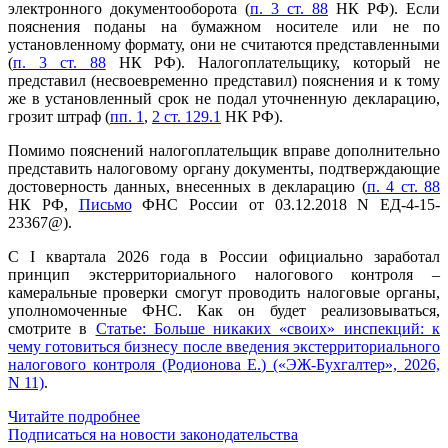
электронного документооборота (
п. 3 ст. 88
НК РФ). Если
пояснения поданы на бумажном носителе или не по
установленному формату, они не считаются представленными
(
п. 3 ст. 88
НК РФ). Налогоплательщику, который не
представил (несвоевременно представил) пояснения и к тому
же в установленный срок не подал уточненную декларацию,
грозит штраф (
пп. 1
,
2 ст. 129.1
НК РФ).
Помимо пояснений налогоплательщик вправе дополнительно
представить налоговому органу документы, подтверждающие
достоверность данных, внесенных в декларацию (
п. 4 ст. 88
НК РФ,
Письмо
ФНС России от 03.12.2018 N ЕД-4-15-
23367@).
С I квартала 2026 года в России официально заработал
принцип экстерриториального налогового контроля –
камеральные проверки смогут проводить налоговые органы,
уполномоченные ФНС. Как он будет реализовываться,
смотрите в
Статье: Больше никаких «своих» инспекций: к
чему готовиться бизнесу после введения экстерриториального
налогового контроля (Родионова Е.) («ЭЖ-Бухгалтер», 2026,
N 11)
.
Читайте подробнее
Подписаться на новости законодательства