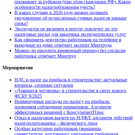
проживает за рубежом (при этом гражданин РФ). Какие
особенности налогообложения учесть?
В каких случаях в 2026 году можно подавать
уведомление об исчисленных суммах налогов раньше
срока?
Экспедитор не включен в реестр: повлечет ли это
налоговые риски для заказчика экспедиторских услуг
Как оформить дежурство работников на телефоне в
выходные из дома: отвечает эксперт Минтруда
Можно ли продлить временный перевод без согласия
работника: отвечает Минтруд
Мероприятия
НДС и налог на прибыль в строительстве: актуальные
вопросы, спорные ситуации
«Длящиеся договоры» в строительстве в свете нового
ФСБУ 9/2025
Нормируемые расходы по налогу на прибыль:
проверяем соблюдение нормативов. Алгоритм
эффективных решений с КонсультантПлюс
Отказ в налоговом вычете по НДФЛ: алгоритм действий
налогоплательщика – физического лица
Особые категории работников (женщины,
совместители, вахтовики): учитываем требования