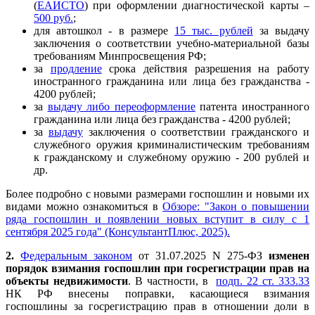
(
ЕАИСТО
) при оформлении диагностической карты –
500 руб.
;
для автошкол - в размере
15 тыс. рублей
за выдачу
заключения о соответствии учебно-материальной базы
требованиям Минпросвещения РФ;
за
продление
срока действия разрешения на работу
иностранного гражданина или лица без гражданства -
4200 рублей;
за
выдачу либо переоформление
патента иностранного
гражданина или лица без гражданства - 4200 рублей;
за
выдачу
заключения о соответствии гражданского и
служебного оружия криминалистическим требованиям
к гражданскому и служебному оружию - 200 рублей и
др.
Более подробно с новыми размерами госпошлин и новыми их
видами можно ознакомиться в
Обзоре: "Закон о повышении
ряда госпошлин и появлении новых вступит в силу с 1
сентября 2025 года" (КонсультантПлюс, 2025).
2.
Федеральным законом
от 31.07.2025 N 275-ФЗ
изменен
порядок взимания госпошлин при госрегистрации прав на
объекты недвижимости
. В частности, в
подп. 22 ст. 333.33
НК РФ внесены поправки, касающиеся взимания
госпошлины за госрегистрацию прав в отношении доли в