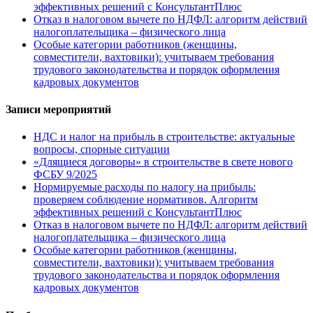
эффективных решений с КонсультантПлюс
Отказ в налоговом вычете по НДФЛ: алгоритм действий
налогоплательщика – физического лица
Особые категории работников (женщины,
совместители, вахтовики): учитываем требования
трудового законодательства и порядок оформления
кадровых документов
Записи мероприятий
НДС и налог на прибыль в строительстве: актуальные
вопросы, спорные ситуации
«Длящиеся договоры» в строительстве в свете нового
ФСБУ 9/2025
Нормируемые расходы по налогу на прибыль:
проверяем соблюдение нормативов. Алгоритм
эффективных решений с КонсультантПлюс
Отказ в налоговом вычете по НДФЛ: алгоритм действий
налогоплательщика – физического лица
Особые категории работников (женщины,
совместители, вахтовики): учитываем требования
трудового законодательства и порядок оформления
кадровых документов