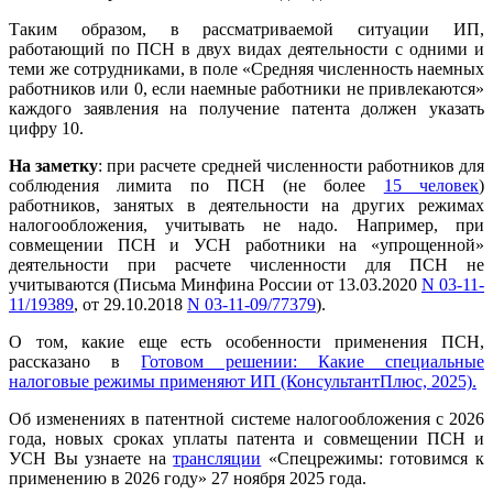
Таким образом, в рассматриваемой ситуации ИП,
работающий по ПСН в двух видах деятельности с одними и
теми же сотрудниками, в поле «Средняя численность наемных
работников или 0, если наемные работники не привлекаются»
каждого заявления на получение патента должен указать
цифру 10.
На заметку
: при расчете средней численности работников для
соблюдения лимита по ПСН (не более
15 человек
)
работников, занятых в деятельности на других режимах
налогообложения, учитывать не надо. Например, при
совмещении ПСН и УСН работники на «упрощенной»
деятельности при расчете численности для ПСН не
учитываются (Письма Минфина России от 13.03.2020
N 03-11-
11/19389
, от 29.10.2018
N 03-11-09/77379
).
О том, какие еще есть особенности применения ПСН,
рассказано в
Готовом решении: Какие специальные
налоговые режимы применяют ИП (КонсультантПлюс, 2025).
Об изменениях в патентной системе налогообложения с 2026
года, новых сроках уплаты патента и совмещении ПСН и
УСН Вы узнаете на
трансляции
«Спецрежимы: готовимся к
применению в 2026 году» 27 ноября 2025 года.