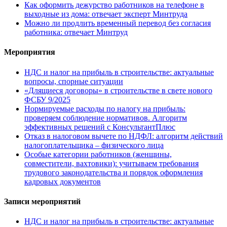
Как оформить дежурство работников на телефоне в
выходные из дома: отвечает эксперт Минтруда
Можно ли продлить временный перевод без согласия
работника: отвечает Минтруд
Мероприятия
НДС и налог на прибыль в строительстве: актуальные
вопросы, спорные ситуации
«Длящиеся договоры» в строительстве в свете нового
ФСБУ 9/2025
Нормируемые расходы по налогу на прибыль:
проверяем соблюдение нормативов. Алгоритм
эффективных решений с КонсультантПлюс
Отказ в налоговом вычете по НДФЛ: алгоритм действий
налогоплательщика – физического лица
Особые категории работников (женщины,
совместители, вахтовики): учитываем требования
трудового законодательства и порядок оформления
кадровых документов
Записи мероприятий
НДС и налог на прибыль в строительстве: актуальные