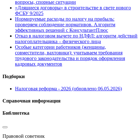
вопросы, спорные ситуации
«Длящиеся договоры» в строительстве в свете нового
ФСБУ 9/2025
Нормируемые расходы по налогу на прибыль:
проверяем соблюдение нормативов. Алгоритм
эффективных решений с КонсультантПлюс
Отказ в налоговом вычете по НДФЛ: алгоритм действий
налогоплательщика – физического лица
Особые категории работников (женщины,
совместители, вахтовики): учитываем требования
трудового законодательства и порядок оформления
кадровых документов
Подборки
Налоговая реформа - 2026 (обновлено 06.05.2026)
Справочная информация
Библиотека
Правовой советник