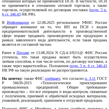
отношении которых не применяется ПСН. В частности, ПСН
не применяется в отношении оптовой торговли, а также
торговли, осуществляемой по договорам поставки (
подп. 5 п.
6 ст. 346.43
НК РФ).
В
Информации
от 22.08.2025 региональное УФНС России
обращает внимание на то, что ИП на ПСН с видом
предпринимательской деятельности в производственной
сфере вправе продавать произведенную им продукцию в
рамках заявленного вида деятельности, если такая продажа
является ее составной частью.
Ранее в
Письме
от 13.08.2024 N СД-4-3/9211@ ФНС России
уточнила, что такая продажа может быть осуществлена
любым способом, в том числе оптом, по договору поставки, а
также через маркетплейсы. Положения
подп. 5 п. 6 ст. 346.43
НК РФ на такую реализацию не распространяются.
На заметку
: также ФНС
сообщает
, что согласно
п. 3.11
ГОСТ
Р 56639-2015 «Технологическое проектирование
промышленных предприятий. Общие требования»
производство – это все операции и виды контроля, связанные
с получением, приемкой и обработкой исходных материалов,
упаковкой, реализацией, хранением и отгрузкой продукции.
Позиции ФНС и Минфина, а также судебная практика о