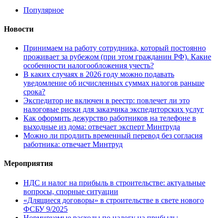
Популярное
Новости
Принимаем на работу сотрудника, который постоянно
проживает за рубежом (при этом гражданин РФ). Какие
особенности налогообложения учесть?
В каких случаях в 2026 году можно подавать
уведомление об исчисленных суммах налогов раньше
срока?
Экспедитор не включен в реестр: повлечет ли это
налоговые риски для заказчика экспедиторских услуг
Как оформить дежурство работников на телефоне в
выходные из дома: отвечает эксперт Минтруда
Можно ли продлить временный перевод без согласия
работника: отвечает Минтруд
Мероприятия
НДС и налог на прибыль в строительстве: актуальные
вопросы, спорные ситуации
«Длящиеся договоры» в строительстве в свете нового
ФСБУ 9/2025
Нормируемые расходы по налогу на прибыль: