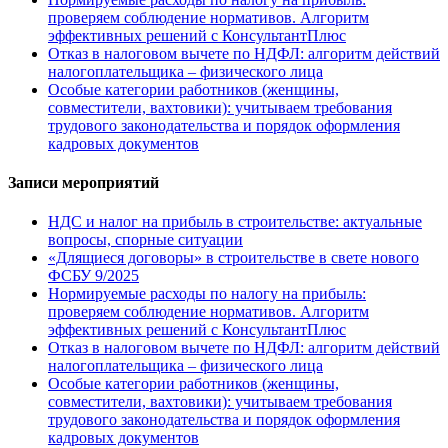
проверяем соблюдение нормативов. Алгоритм
эффективных решений с КонсультантПлюс
Отказ в налоговом вычете по НДФЛ: алгоритм действий
налогоплательщика – физического лица
Особые категории работников (женщины,
совместители, вахтовики): учитываем требования
трудового законодательства и порядок оформления
кадровых документов
Записи мероприятий
НДС и налог на прибыль в строительстве: актуальные
вопросы, спорные ситуации
«Длящиеся договоры» в строительстве в свете нового
ФСБУ 9/2025
Нормируемые расходы по налогу на прибыль:
проверяем соблюдение нормативов. Алгоритм
эффективных решений с КонсультантПлюс
Отказ в налоговом вычете по НДФЛ: алгоритм действий
налогоплательщика – физического лица
Особые категории работников (женщины,
совместители, вахтовики): учитываем требования
трудового законодательства и порядок оформления
кадровых документов