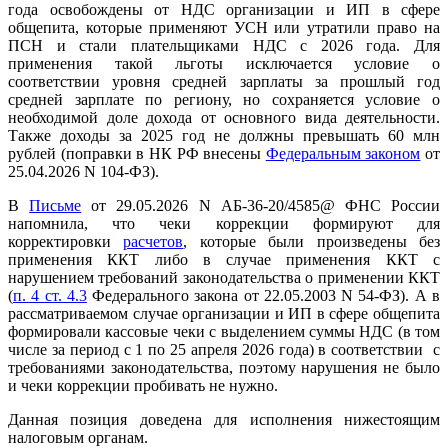
года освобождены от НДС организации и ИП в сфере
общепита, которые применяют УСН или утратили право на
ПСН и стали плательщиками НДС с 2026 года. Для
применения такой льготы исключается условие о
соответствии уровня средней зарплаты за прошлый год
средней зарплате по региону, но сохраняется условие о
необходимой доле дохода от основного вида деятельности.
Также доходы за 2025 год не должны превышать 60 млн
рублей (поправки в НК РФ внесены
Федеральным законом
от
25.04.2026 N 104-ФЗ).
В
Письме
от 29.05.2026 N АБ-36-20/4585@ ФНС России
напомнила, что чеки коррекции формируют для
корректировки
расчетов
, которые были произведены без
применения ККТ либо в случае применения ККТ с
нарушением требований законодательства о применении ККТ
(
п. 4 ст. 4.3
Федерального закона от 22.05.2003 N 54-ФЗ). А в
рассматриваемом случае организации и ИП в сфере общепита
формировали кассовые чеки с выделением суммы НДС (в том
числе за период с 1 по 25 апреля 2026 года) в соответствии с
требованиями законодательства, поэтому нарушения не было
и чеки коррекции пробивать не нужно.
Данная позиция доведена для исполнения нижестоящим
налоговым органам.