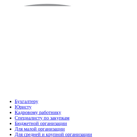
Бухгалтеру
Юристу
Кадровому работнику
Специалисту по закупкам
Бюджетной организации
Для малой организации
Для средней и крупной организации