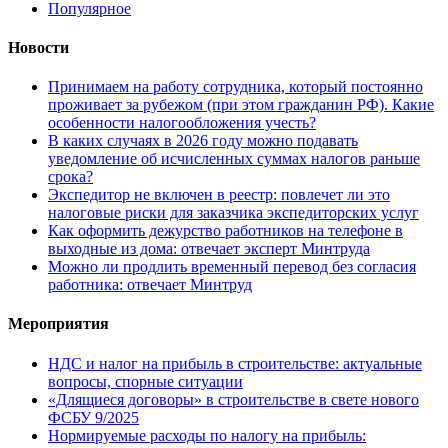
Популярное
Новости
Принимаем на работу сотрудника, который постоянно
проживает за рубежом (при этом гражданин РФ). Какие
особенности налогообложения учесть?
В каких случаях в 2026 году можно подавать
уведомление об исчисленных суммах налогов раньше
срока?
Экспедитор не включен в реестр: повлечет ли это
налоговые риски для заказчика экспедиторских услуг
Как оформить дежурство работников на телефоне в
выходные из дома: отвечает эксперт Минтруда
Можно ли продлить временный перевод без согласия
работника: отвечает Минтруд
Мероприятия
НДС и налог на прибыль в строительстве: актуальные
вопросы, спорные ситуации
«Длящиеся договоры» в строительстве в свете нового
ФСБУ 9/2025
Нормируемые расходы по налогу на прибыль: