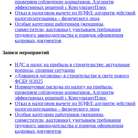
проверяем соблюдение нормативов. Алгоритм
эффективных решений с КонсультантПлюс
Отказ в налоговом вычете по НДФЛ: алгоритм действий
налогоплательщика – физического лица
Особые категории работников (женщины,
совместители, вахтовики): учитываем требования
трудового законодательства и порядок оформления
кадровых документов
Записи мероприятий
НДС и налог на прибыль в строительстве: актуальные
вопросы, спорные ситуации
«Длящиеся договоры» в строительстве в свете нового
ФСБУ 9/2025
Нормируемые расходы по налогу на прибыль:
проверяем соблюдение нормативов. Алгоритм
эффективных решений с КонсультантПлюс
Отказ в налоговом вычете по НДФЛ: алгоритм действий
налогоплательщика – физического лица
Особые категории работников (женщины,
совместители, вахтовики): учитываем требования
трудового законодательства и порядок оформления
кадровых документов