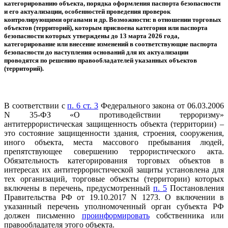
категорированию объекта, порядка оформления паспорта безопасности
и его актуализации, особенностей проведения проверок
контролирующими органами и др. Возможности: в отношении торговых
объектов (территорий), которым присвоена категория или паспорта
безопасности которых утверждены до 13 марта 2026 года,
категорирование или внесение изменений в соответствующие паспорта
безопасности до наступления оснований для их актуализации
проводятся по решению правообладателей указанных объектов
(территорий).
В соответствии с
п. 6 ст. 3
Федерального закона от 06.03.2006
N 35-ФЗ «О противодействии терроризму»
антитеррористическая защищенность объекта (территории) –
это состояние защищенности здания, строения, сооружения,
иного объекта, места массового пребывания людей,
препятствующее совершению террористического акта.
Обязательность категорирования торговых объектов в
интересах их антитеррористической защиты установлена для
тех организаций, торговые объекты (территории) которых
включены в перечень, предусмотренный
п. 5
Постановления
Правительства РФ от 19.10.2017 N 1273. О включении в
указанный перечень уполномоченный орган субъекта РФ
должен письменно
проинформировать
собственника или
правообладателя этого объекта.