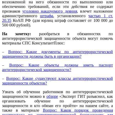
возложенной на него обязанности по выполнению или
обеспечению требований, если эти действия не содержат
признаков
уголовно наказуемого деяния
, влечет наложение
административного
штрафа
, установленного
частью 1 ст.
20.35
КоАП РФ (для юрлиц штраф составляет от 100 000 до
500 000 рублей).
На заметку:
разобраться в обязанностях по
антитеррористической защищенности объекта могут помочь
материалы СПС КонсультантПлюс:
–
Вопрос: Какие документы по антитеррористической
защищенности должны быть в организации?
–
Вопрос: Какие объекты должны иметь паспорт
антитеррористической защищенности?
–
Вопрос: Какие существуют классы антитеррористической
защищенности объектов?
Узнать об обучении работников по антитеррористической
защищенности можно в
обзоре
«Эксперт ГИТ разъяснил, как
организовать обучение по антитеррористической
защищенности и кто обязан его пройти» на нашем сайте, а
также в материале
Вопрос: Каков порядок проведения
инструктажа по антитеррористической безопасности для