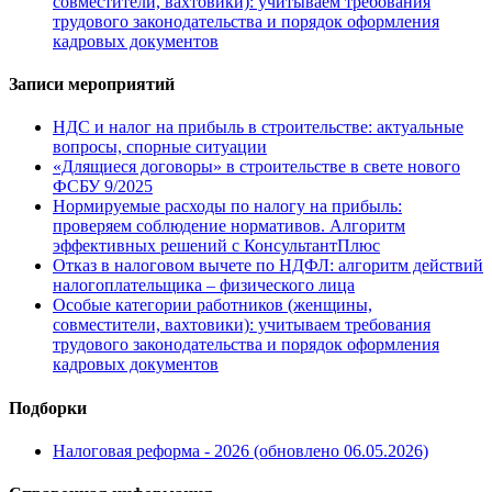
совместители, вахтовики): учитываем требования
трудового законодательства и порядок оформления
кадровых документов
Записи мероприятий
НДС и налог на прибыль в строительстве: актуальные
вопросы, спорные ситуации
«Длящиеся договоры» в строительстве в свете нового
ФСБУ 9/2025
Нормируемые расходы по налогу на прибыль:
проверяем соблюдение нормативов. Алгоритм
эффективных решений с КонсультантПлюс
Отказ в налоговом вычете по НДФЛ: алгоритм действий
налогоплательщика – физического лица
Особые категории работников (женщины,
совместители, вахтовики): учитываем требования
трудового законодательства и порядок оформления
кадровых документов
Подборки
Налоговая реформа - 2026 (обновлено 06.05.2026)