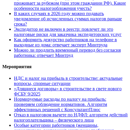
проживает за рубежом (при этом гражданин РФ). Какие
особенности налогообложения учесть?
В каких случаях в 2026 году можно подавать
уведомление об исчисленных суммах налогов раньше
срока?
Экспедитор не включен в реестр: повлечет ли это
налоговые риски для заказчика экспедиторских услуг
Как оформить дежурство работников на телефоне в
выходные из дома: отвечает эксперт Минтруда
Можно ли продлить временный перевод без согласия
работника: отвечает Минтруд
Мероприятия
НДС и налог на прибыль в строительстве: актуальные
вопросы, спорные ситуации
«Длящиеся договоры» в строительстве в свете нового
ФСБУ 9/2025
Нормируемые расходы по налогу на прибыль:
проверяем соблюдение нормативов. Алгоритм
эффективных решений с КонсультантПлюс
Отказ в налоговом вычете по НДФЛ: алгоритм действий
налогоплательщика – физического лица
Особые категории работников (женщины,