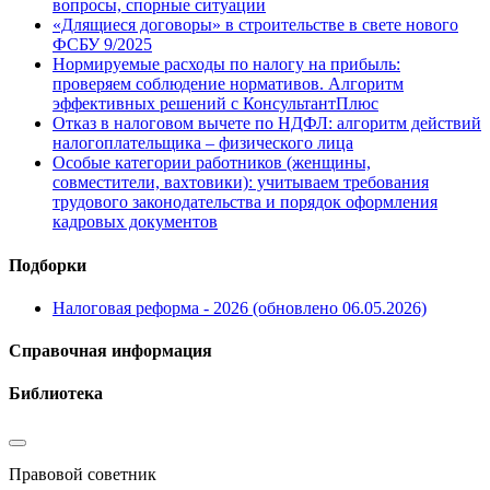
вопросы, спорные ситуации
«Длящиеся договоры» в строительстве в свете нового
ФСБУ 9/2025
Нормируемые расходы по налогу на прибыль:
проверяем соблюдение нормативов. Алгоритм
эффективных решений с КонсультантПлюс
Отказ в налоговом вычете по НДФЛ: алгоритм действий
налогоплательщика – физического лица
Особые категории работников (женщины,
совместители, вахтовики): учитываем требования
трудового законодательства и порядок оформления
кадровых документов
Подборки
Налоговая реформа - 2026 (обновлено 06.05.2026)
Справочная информация
Библиотека
Правовой советник