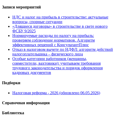
Записи мероприятий
НДС и налог на прибыль в строительстве: актуальные
вопросы, спорные ситуации
«Длящиеся договоры» в строительстве в свете нового
ФСБУ 9/2025
Нормируемые расходы по налогу на прибыль:
проверяем соблюдение нормативов. Алгоритм
эффективных решений с КонсультантПлюс
Отказ в налоговом вычете по НДФЛ: алгоритм действий
налогоплательщика – физического лица
Особые категории работников (женщины,
совместители, вахтовики): учитываем требования
трудового законодательства и порядок оформления
кадровых документов
Подборки
Налоговая реформа - 2026 (обновлено 06.05.2026)
Справочная информация
Библиотека