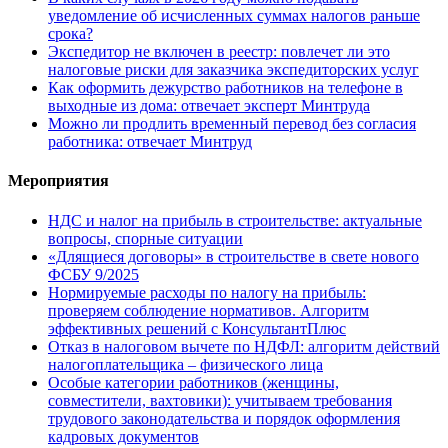
уведомление об исчисленных суммах налогов раньше
срока?
Экспедитор не включен в реестр: повлечет ли это
налоговые риски для заказчика экспедиторских услуг
Как оформить дежурство работников на телефоне в
выходные из дома: отвечает эксперт Минтруда
Можно ли продлить временный перевод без согласия
работника: отвечает Минтруд
Мероприятия
НДС и налог на прибыль в строительстве: актуальные
вопросы, спорные ситуации
«Длящиеся договоры» в строительстве в свете нового
ФСБУ 9/2025
Нормируемые расходы по налогу на прибыль:
проверяем соблюдение нормативов. Алгоритм
эффективных решений с КонсультантПлюс
Отказ в налоговом вычете по НДФЛ: алгоритм действий
налогоплательщика – физического лица
Особые категории работников (женщины,
совместители, вахтовики): учитываем требования
трудового законодательства и порядок оформления
кадровых документов