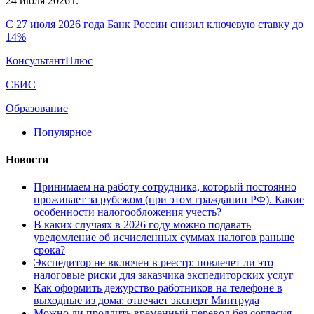
24 июля 2026 г.
С 27 июля 2026 года Банк России снизил ключевую ставку до
14%
КонсультантПлюс
СБИС
Образование
Популярное
Новости
Принимаем на работу сотрудника, который постоянно
проживает за рубежом (при этом гражданин РФ). Какие
особенности налогообложения учесть?
В каких случаях в 2026 году можно подавать
уведомление об исчисленных суммах налогов раньше
срока?
Экспедитор не включен в реестр: повлечет ли это
налоговые риски для заказчика экспедиторских услуг
Как оформить дежурство работников на телефоне в
выходные из дома: отвечает эксперт Минтруда
Можно ли продлить временный перевод без согласия