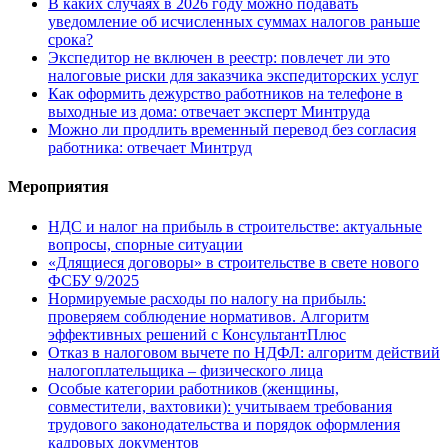
В каких случаях в 2026 году можно подавать
уведомление об исчисленных суммах налогов раньше
срока?
Экспедитор не включен в реестр: повлечет ли это
налоговые риски для заказчика экспедиторских услуг
Как оформить дежурство работников на телефоне в
выходные из дома: отвечает эксперт Минтруда
Можно ли продлить временный перевод без согласия
работника: отвечает Минтруд
Мероприятия
НДС и налог на прибыль в строительстве: актуальные
вопросы, спорные ситуации
«Длящиеся договоры» в строительстве в свете нового
ФСБУ 9/2025
Нормируемые расходы по налогу на прибыль:
проверяем соблюдение нормативов. Алгоритм
эффективных решений с КонсультантПлюс
Отказ в налоговом вычете по НДФЛ: алгоритм действий
налогоплательщика – физического лица
Особые категории работников (женщины,
совместители, вахтовики): учитываем требования
трудового законодательства и порядок оформления
кадровых документов