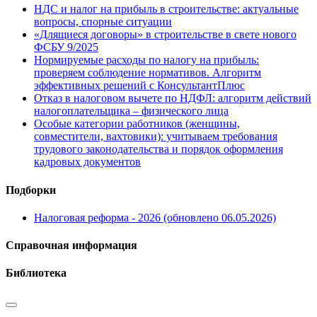
НДС и налог на прибыль в строительстве: актуальные
вопросы, спорные ситуации
«Длящиеся договоры» в строительстве в свете нового
ФСБУ 9/2025
Нормируемые расходы по налогу на прибыль:
проверяем соблюдение нормативов. Алгоритм
эффективных решений с КонсультантПлюс
Отказ в налоговом вычете по НДФЛ: алгоритм действий
налогоплательщика – физического лица
Особые категории работников (женщины,
совместители, вахтовики): учитываем требования
трудового законодательства и порядок оформления
кадровых документов
Подборки
Налоговая реформа - 2026 (обновлено 06.05.2026)
Справочная информация
Библиотека