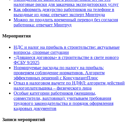
налоговые риски для заказчика экспедиторских услуг
Как оформить дежурство работников на телефоне в
выходные из дома: отвечает эксперт Минтруда
Можно ли продлить временный перевод без согласия
работника: отвечает Минтруд
Мероприятия
НДС и налог на прибыль в строительстве: актуальные
вопросы, спорные ситуации
«Длящиеся договоры» в строительстве в свете нового
ФСБУ 9/2025
Нормируемые расходы по налогу на прибыль:
проверяем соблюдение нормативов. Алгоритм
эффективных решений с КонсультантПлюс
Отказ в налоговом вычете по НДФЛ: алгоритм действий
налогоплательщика – физического лица
Особые категории работников (женщины,
совместители, вахтовики): учитываем требования
трудового законодательства и порядок оформления
кадровых документов
Записи мероприятий