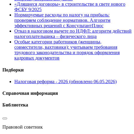
«Длящиеся договоры» в строительстве в свете нового
ФСБУ 9/2025
Нормируемые расходы по налогу на прибыль:
проверяем соблюдение нормативов. Алгоритм
эффективных решений с КонсультантПлюс
Отказ в налоговом вычете по НДФЛ: алгоритм действий
налогоплательщика – физического лица
Особые категории работников (женщины,
совместители, вахтовики): учитываем требования
трудового законодательства и порядок оформления
кадровых документов
Подборки
Налоговая реформа - 2026 (обновлено 06.05.2026)
Справочная информация
Библиотека
Правовой советник