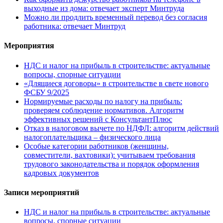
выходные из дома: отвечает эксперт Минтруда
Можно ли продлить временный перевод без согласия
работника: отвечает Минтруд
Мероприятия
НДС и налог на прибыль в строительстве: актуальные
вопросы, спорные ситуации
«Длящиеся договоры» в строительстве в свете нового
ФСБУ 9/2025
Нормируемые расходы по налогу на прибыль:
проверяем соблюдение нормативов. Алгоритм
эффективных решений с КонсультантПлюс
Отказ в налоговом вычете по НДФЛ: алгоритм действий
налогоплательщика – физического лица
Особые категории работников (женщины,
совместители, вахтовики): учитываем требования
трудового законодательства и порядок оформления
кадровых документов
Записи мероприятий
НДС и налог на прибыль в строительстве: актуальные
вопросы, спорные ситуации