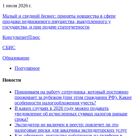
1 июля 2026 г.
Малый и средний бизнес: приняты новшества в сфере
продажи недвижимого имущества, выкупленного у
государства, и при подаче статотчетности
КонсультантПлюс
СБИС
Образование
Популярное
Новости
Принимаем на работу сотрудника, который постоянно
проживает за рубежом (при этом гражданин РФ). Какие
особенности налогообложения учесть?
В каких случаях в 2026 году можно подавать
уведомление об исчисленных суммах налогов раньше
срока?
Экспедитор не включен в реестр: повлечет ли это
налоговые риски для заказчика экспедиторских услуг
Как оформить дежурство работников на телефоне в