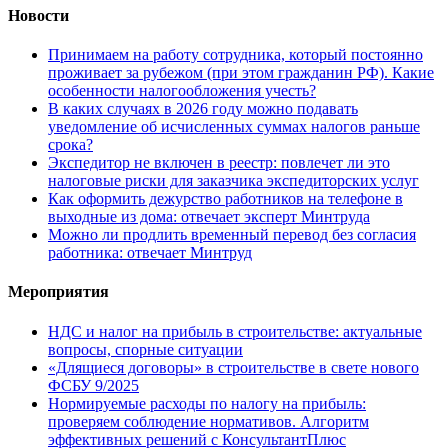
Новости
Принимаем на работу сотрудника, который постоянно
проживает за рубежом (при этом гражданин РФ). Какие
особенности налогообложения учесть?
В каких случаях в 2026 году можно подавать
уведомление об исчисленных суммах налогов раньше
срока?
Экспедитор не включен в реестр: повлечет ли это
налоговые риски для заказчика экспедиторских услуг
Как оформить дежурство работников на телефоне в
выходные из дома: отвечает эксперт Минтруда
Можно ли продлить временный перевод без согласия
работника: отвечает Минтруд
Мероприятия
НДС и налог на прибыль в строительстве: актуальные
вопросы, спорные ситуации
«Длящиеся договоры» в строительстве в свете нового
ФСБУ 9/2025
Нормируемые расходы по налогу на прибыль:
проверяем соблюдение нормативов. Алгоритм
эффективных решений с КонсультантПлюс