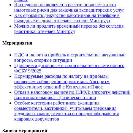
Экспедитор не включен в реестр: повлечет ли это
налоговые риски для заказчика экспедиторских услуг
Как оформить дежурство работников на телефоне в
выходные из дома: отвечает эксперт Минтруда
Можно ли продлить временный перевод без согласия
работника: отвечает Минтруд
Мероприятия
НДС и налог на прибыль в строительстве: актуальные
вопросы, спорные ситуации
«Длящиеся договоры» в строительстве в свете нового
ФСБУ 9/2025
Нормируемые расходы по налогу на прибыль:
проверяем соблюдение нормативов. Алгоритм
эффективных решений с КонсультантПлюс
Отказ в налоговом вычете по НДФЛ: алгоритм действий
налогоплательщика – физического лица
Особые категории работников (женщины,
совместители, вахтовики): учитываем требования
трудового законодательства и порядок оформления
кадровых документов
Записи мероприятий