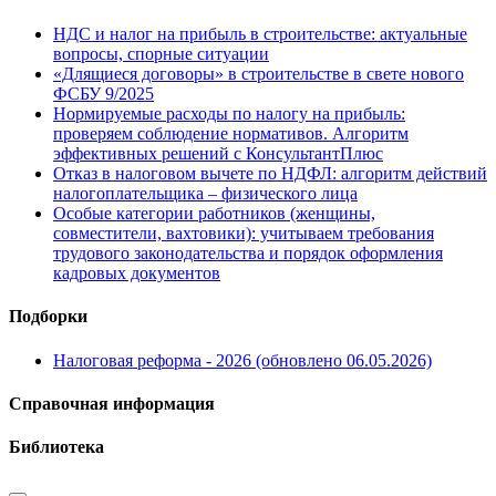
НДС и налог на прибыль в строительстве: актуальные
вопросы, спорные ситуации
«Длящиеся договоры» в строительстве в свете нового
ФСБУ 9/2025
Нормируемые расходы по налогу на прибыль:
проверяем соблюдение нормативов. Алгоритм
эффективных решений с КонсультантПлюс
Отказ в налоговом вычете по НДФЛ: алгоритм действий
налогоплательщика – физического лица
Особые категории работников (женщины,
совместители, вахтовики): учитываем требования
трудового законодательства и порядок оформления
кадровых документов
Подборки
Налоговая реформа - 2026 (обновлено 06.05.2026)
Справочная информация
Библиотека