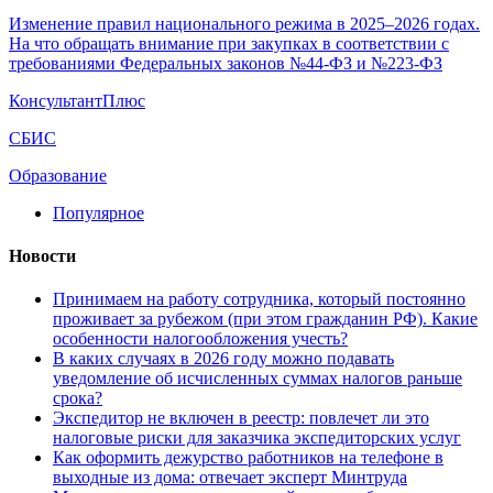
Изменение правил национального режима в 2025–2026 годах.
На что обращать внимание при закупках в соответствии с
требованиями Федеральных законов №44-ФЗ и №223-ФЗ
КонсультантПлюс
СБИС
Образование
Популярное
Новости
Принимаем на работу сотрудника, который постоянно
проживает за рубежом (при этом гражданин РФ). Какие
особенности налогообложения учесть?
В каких случаях в 2026 году можно подавать
уведомление об исчисленных суммах налогов раньше
срока?
Экспедитор не включен в реестр: повлечет ли это
налоговые риски для заказчика экспедиторских услуг
Как оформить дежурство работников на телефоне в
выходные из дома: отвечает эксперт Минтруда