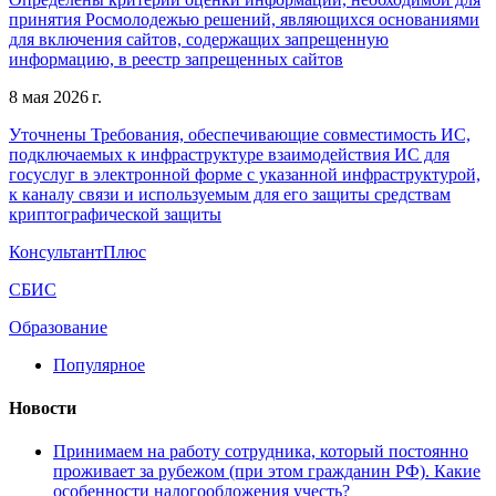
принятия Росмолодежью решений, являющихся основаниями
для включения сайтов, содержащих запрещенную
информацию, в реестр запрещенных сайтов
8 мая 2026 г.
Уточнены Требования, обеспечивающие совместимость ИС,
подключаемых к инфраструктуре взаимодействия ИС для
госуслуг в электронной форме с указанной инфраструктурой,
к каналу связи и используемым для его защиты средствам
криптографической защиты
КонсультантПлюс
СБИС
Образование
Популярное
Новости
Принимаем на работу сотрудника, который постоянно
проживает за рубежом (при этом гражданин РФ). Какие
особенности налогообложения учесть?