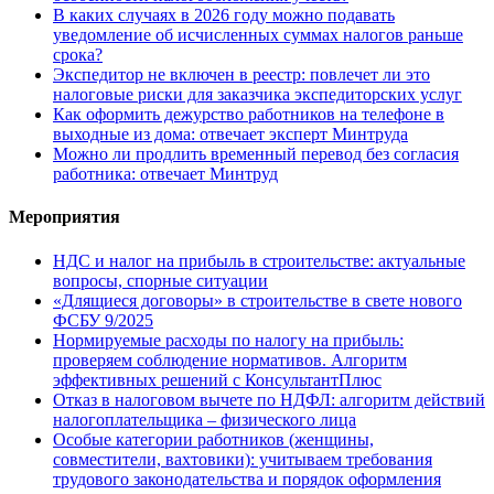
В каких случаях в 2026 году можно подавать
уведомление об исчисленных суммах налогов раньше
срока?
Экспедитор не включен в реестр: повлечет ли это
налоговые риски для заказчика экспедиторских услуг
Как оформить дежурство работников на телефоне в
выходные из дома: отвечает эксперт Минтруда
Можно ли продлить временный перевод без согласия
работника: отвечает Минтруд
Мероприятия
НДС и налог на прибыль в строительстве: актуальные
вопросы, спорные ситуации
«Длящиеся договоры» в строительстве в свете нового
ФСБУ 9/2025
Нормируемые расходы по налогу на прибыль:
проверяем соблюдение нормативов. Алгоритм
эффективных решений с КонсультантПлюс
Отказ в налоговом вычете по НДФЛ: алгоритм действий
налогоплательщика – физического лица
Особые категории работников (женщины,
совместители, вахтовики): учитываем требования
трудового законодательства и порядок оформления