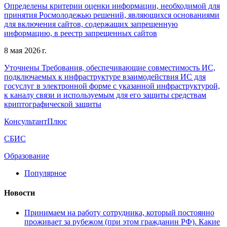
Определены критерии оценки информации, необходимой для
принятия Росмолодежью решений, являющихся основаниями
для включения сайтов, содержащих запрещенную
информацию, в реестр запрещенных сайтов
8 мая 2026 г.
Уточнены Требования, обеспечивающие совместимость ИС,
подключаемых к инфраструктуре взаимодействия ИС для
госуслуг в электронной форме с указанной инфраструктурой,
к каналу связи и используемым для его защиты средствам
криптографической защиты
КонсультантПлюс
СБИС
Образование
Популярное
Новости
Принимаем на работу сотрудника, который постоянно
проживает за рубежом (при этом гражданин РФ). Какие