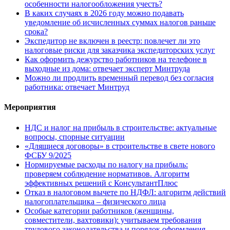
особенности налогообложения учесть?
В каких случаях в 2026 году можно подавать
уведомление об исчисленных суммах налогов раньше
срока?
Экспедитор не включен в реестр: повлечет ли это
налоговые риски для заказчика экспедиторских услуг
Как оформить дежурство работников на телефоне в
выходные из дома: отвечает эксперт Минтруда
Можно ли продлить временный перевод без согласия
работника: отвечает Минтруд
Мероприятия
НДС и налог на прибыль в строительстве: актуальные
вопросы, спорные ситуации
«Длящиеся договоры» в строительстве в свете нового
ФСБУ 9/2025
Нормируемые расходы по налогу на прибыль:
проверяем соблюдение нормативов. Алгоритм
эффективных решений с КонсультантПлюс
Отказ в налоговом вычете по НДФЛ: алгоритм действий
налогоплательщика – физического лица
Особые категории работников (женщины,
совместители, вахтовики): учитываем требования
трудового законодательства и порядок оформления