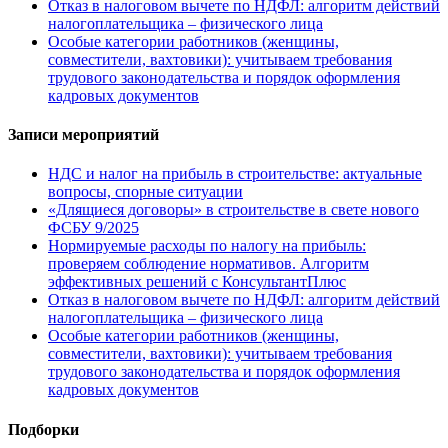
Отказ в налоговом вычете по НДФЛ: алгоритм действий
налогоплательщика – физического лица
Особые категории работников (женщины,
совместители, вахтовики): учитываем требования
трудового законодательства и порядок оформления
кадровых документов
Записи мероприятий
НДС и налог на прибыль в строительстве: актуальные
вопросы, спорные ситуации
«Длящиеся договоры» в строительстве в свете нового
ФСБУ 9/2025
Нормируемые расходы по налогу на прибыль:
проверяем соблюдение нормативов. Алгоритм
эффективных решений с КонсультантПлюс
Отказ в налоговом вычете по НДФЛ: алгоритм действий
налогоплательщика – физического лица
Особые категории работников (женщины,
совместители, вахтовики): учитываем требования
трудового законодательства и порядок оформления
кадровых документов
Подборки