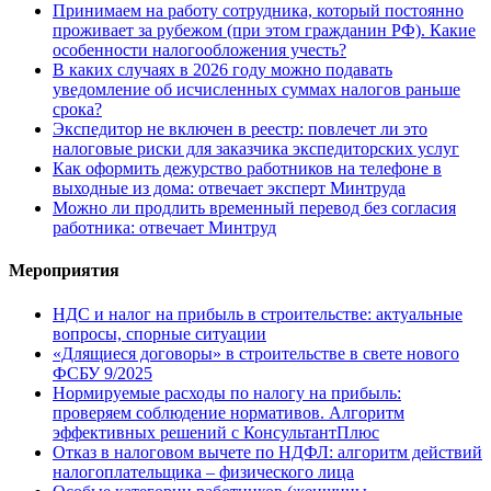
Принимаем на работу сотрудника, который постоянно
проживает за рубежом (при этом гражданин РФ). Какие
особенности налогообложения учесть?
В каких случаях в 2026 году можно подавать
уведомление об исчисленных суммах налогов раньше
срока?
Экспедитор не включен в реестр: повлечет ли это
налоговые риски для заказчика экспедиторских услуг
Как оформить дежурство работников на телефоне в
выходные из дома: отвечает эксперт Минтруда
Можно ли продлить временный перевод без согласия
работника: отвечает Минтруд
Мероприятия
НДС и налог на прибыль в строительстве: актуальные
вопросы, спорные ситуации
«Длящиеся договоры» в строительстве в свете нового
ФСБУ 9/2025
Нормируемые расходы по налогу на прибыль:
проверяем соблюдение нормативов. Алгоритм
эффективных решений с КонсультантПлюс
Отказ в налоговом вычете по НДФЛ: алгоритм действий
налогоплательщика – физического лица