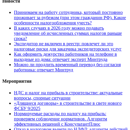
Новости
Принимаем на работу сотрудника, который постоянно
проживает за рубежом (при этом гражданин РФ). Какие
особенности налогообложения учесть?
В каких случаях в 2026 году можно подавать
уведомление об исчисленных суммах налогов раньше
срока?
Экспедитор не включен в реестр: повлечет ли это
налоговые риски для заказчика экспедиторских услуг
Как оформить дежурство работников на телефоне в
выходные из дома: отвечает эксперт Минтруда
Можно ли продлить временный перевод без согласия
работника: отвечает Минтруд
Мероприятия
НДС и налог на прибыль в строительстве: актуальные
вопросы, спорные ситуации
«Длящиеся договоры» в строительстве в свете нового
ФСБУ 9/2025
Нормируемые расходы по налогу на прибыль:
проверяем соблюдение нормативов. Алгоритм
эффективных решений с КонсультантПлюс
Отказ в налоговом вычете по НДФЛ: алгоритм действий