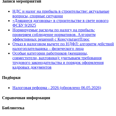
Записи мероприятий
НДС и налог на прибыль в строительстве: актуальные
вопросы, спорные ситуации
«Длящиеся договоры» в строительстве в свете нового
ФСБУ 9/2025
Нормируемые расходы по налогу на прибыль:
проверяем соблюдение нормативов. Алгоритм
эффективных решений с КонсультантПлюс
Отказ в налоговом вычете по НДФЛ: алгоритм действий
налогоплательщика – физического лица
Особые категории работников (женщины,
совместители, вахтовики): учитываем требования
трудового законодательства и порядок оформления
кадровых документов
Подборки
Налоговая реформа - 2026 (обновлено 06.05.2026)
Справочная информация
Библиотека