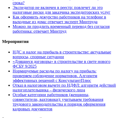
срока?
Экспедитор не включен в реестр: повлечет ли это
налоговые риски для заказчика экспедиторских услуг
Как оформить дежурство работников на телефоне в
выходные из дома: отвечает эксперт Минтруда
Можно ли продлить временный перевод без согласия
работника: отвечает Минтруд
Мероприятия
НДС и налог на прибыль в строительстве: актуальные
вопросы, спорные ситуации
«Длящиеся договоры» в строительстве в свете нового
ФСБУ 9/2025
Нормируемые расходы по налогу на прибыль:
проверяем соблюдение нормативов. Алгоритм
эффективных решений с КонсультантПлюс
Отказ в налоговом вычете по НДФЛ: алгоритм действий
налогоплательщика – физического лица
Особые категории работников (женщины,
совместители, вахтовики): учитываем требования
трудового законодательства и порядок оформления
кадровых документов