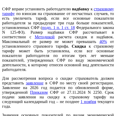
СФР вправе установить работодателю
надбавку
к
страховому
тарифу
по взносам на страхование от несчастных случаев, то
есть увеличить тариф, если все основные показатели
работодателя за предыдущие три года больше показателей,
установленных СФР (
подп. 1 п. 1 ст. 18
Федерального закона
N 125-ФЗ). Размер надбавки СФР рассчитывает в
соответствии с
Методикой
расчета скидок и надбавок.
Максимальный ее размер не может превышать
40%
от
установленного страхового тарифа.
Скидка
к страховому
тарифу может быть установлена, если все основные
показатели работодателя по итогам трех лет меньше
показателей, утвержденных СФР по виду экономической
деятельности, к которому отнесен основной вид деятельности
работодателя.
Для рассмотрения вопроса о скидке страхователь должен
представить
заявление
в СФР по месту своей регистрации.
Заявление на 2026 год подается по обновленной форме,
утвержденной
Приказом
СФР от 27.11.2024 N 2250. Срок
подачи заявления на скидку к страховому тарифу на
следующий календарный год – не позднее
1 ноября
текущего
года.
Значения основных показателей по видам экономической