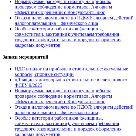
Нормируемые расходы по налогу на прибыль:
проверяем соблюдение нормативов. Алгоритм
эффективных решений с КонсультантПлюс
Отказ в налоговом вычете по НДФЛ: алгоритм действий
налогоплательщика – физического лица
Особые категории работников (женщины,
совместители, вахтовики): учитываем требования
трудового законодательства и порядок оформления
кадровых документов
Записи мероприятий
НДС и налог на прибыль в строительстве: актуальные
вопросы, спорные ситуации
«Длящиеся договоры» в строительстве в свете нового
ФСБУ 9/2025
Нормируемые расходы по налогу на прибыль:
проверяем соблюдение нормативов. Алгоритм
эффективных решений с КонсультантПлюс
Отказ в налоговом вычете по НДФЛ: алгоритм действий
налогоплательщика – физического лица
Особые категории работников (женщины,
совместители, вахтовики): учитываем требования
трудового законодательства и порядок оформления
кадровых документов