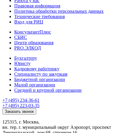
Работа у нас
Правовая информация
Политика обработки персональных данных
Технические требования
Вход для РИЦ
КонсультантПлюс
СБИС
Центр образования
PRO.ЭЛКОД
Бухгалтеру
Юристу
Кадровому работнику
Специалисту по закупкам
Бюджетной организации
Малой организации
Средней и крупной организации
+7 (495) 234-36-61
+7 (495) 223-03-35
Заказать звонок
125315, г. Москва,
вн. тер. г. муниципальный округ Аэропорт, проспект
Ленинградский, дом 68, строение 16