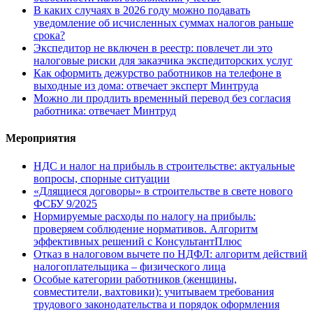
В каких случаях в 2026 году можно подавать
уведомление об исчисленных суммах налогов раньше
срока?
Экспедитор не включен в реестр: повлечет ли это
налоговые риски для заказчика экспедиторских услуг
Как оформить дежурство работников на телефоне в
выходные из дома: отвечает эксперт Минтруда
Можно ли продлить временный перевод без согласия
работника: отвечает Минтруд
Мероприятия
НДС и налог на прибыль в строительстве: актуальные
вопросы, спорные ситуации
«Длящиеся договоры» в строительстве в свете нового
ФСБУ 9/2025
Нормируемые расходы по налогу на прибыль:
проверяем соблюдение нормативов. Алгоритм
эффективных решений с КонсультантПлюс
Отказ в налоговом вычете по НДФЛ: алгоритм действий
налогоплательщика – физического лица
Особые категории работников (женщины,
совместители, вахтовики): учитываем требования
трудового законодательства и порядок оформления