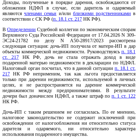
Доходы, полученные в порядке дарения, освобождаются от
обложения НДФЛ в случае, если даритель и одаряемый
являются
членами семьи
и/или
близкими родственниками
в
соответствии с СК РФ (
п. 18.1 ст. 217
НК РФ).
В
Определении
Судебной коллегии по экономическим спорам
Верховного Суда Российской Федерации от 17.04.2026 N 309-
ЭС24-21782 по делу N А50-28917/2023 рассмотрена
следующая ситуация: дочь-ИП получила от матери-ИП в дар
объекты коммерческой недвижимости. Руководствуясь
п. 18.1
ст. 217
НК РФ, дочь не стала отражать доход в виде
подаренной матерью недвижимости в декларации по НДФЛ.
Налоговый орган посчитал, что в данной ситуации
п. 18.1 ст.
217
НК РФ неприменим, так как льгота предоставляется
только при дарении недвижимости, используемой в личных
целях, и не распространяется на дарение коммерческой
недвижимости между предпринимателями. В результате
дочери был доначислен НДФЛ, а также штраф по
п. 1 ст. 122
НК РФ.
Дочь-ИП с таким решением не согласилась. По ее мнению,
налоговое законодательство не содержит исключений при
освобождении от налогообложения ни относительно статуса
дарителя и одаряемого, ни относительно характера
использования подаренного имущества.