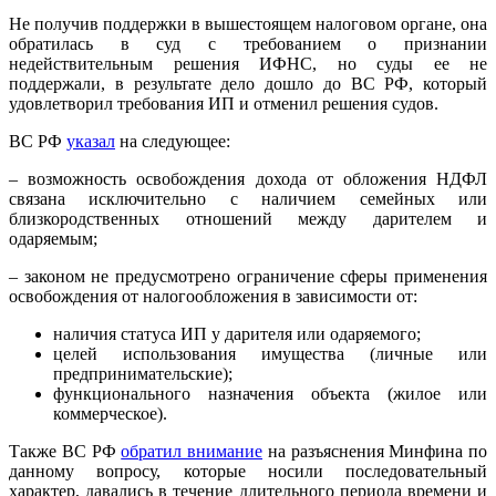
Не получив поддержки в вышестоящем налоговом органе, она
обратилась в суд с требованием о признании
недействительным решения ИФНС, но суды ее не
поддержали, в результате дело дошло до ВС РФ, который
удовлетворил требования ИП и отменил решения судов.
ВС РФ
указал
на следующее:
– возможность освобождения дохода от обложения НДФЛ
связана исключительно с наличием семейных или
близкородственных отношений между дарителем и
одаряемым;
– законом не предусмотрено ограничение сферы применения
освобождения от налогообложения в зависимости от:
наличия статуса ИП у дарителя или одаряемого;
целей использования имущества (личные или
предпринимательские);
функционального назначения объекта (жилое или
коммерческое).
Также ВС РФ
обратил внимание
на разъяснения Минфина по
данному вопросу, которые носили последовательный
характер, давались в течение длительного периода времени и