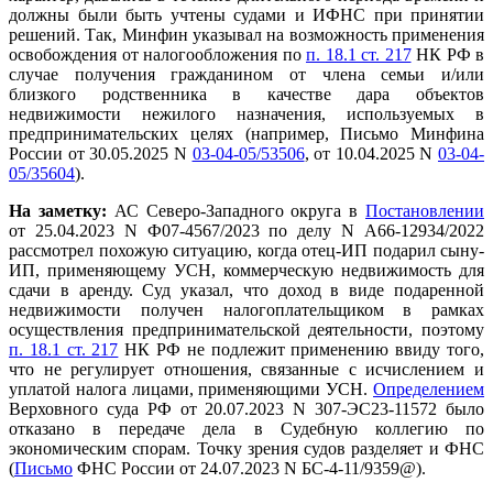
должны были быть учтены судами и ИФНС при принятии
решений. Так, Минфин указывал на возможность применения
освобождения от налогообложения по
п. 18.1 ст. 217
НК РФ в
случае получения гражданином от члена семьи и/или
близкого родственника в качестве дара объектов
недвижимости нежилого назначения, используемых в
предпринимательских целях (например, Письмо Минфина
России от 30.05.2025 N
03-04-05/53506
, от 10.04.2025 N
03-04-
05/35604
).
На заметку:
АС Северо-Западного округа в
Постановлении
от 25.04.2023 N Ф07-4567/2023 по делу N А66-12934/2022
рассмотрел похожую ситуацию, когда отец-ИП подарил сыну-
ИП, применяющему УСН, коммерческую недвижимость для
сдачи в аренду. Суд указал, что доход в виде подаренной
недвижимости получен налогоплательщиком в рамках
осуществления предпринимательской деятельности, поэтому
п. 18.1 ст. 217
НК РФ не подлежит применению ввиду того,
что не регулирует отношения, связанные с исчислением и
уплатой налога лицами, применяющими УСН.
Определением
Верховного суда РФ от 20.07.2023 N 307-ЭС23-11572 было
отказано в передаче дела в Судебную коллегию по
экономическим спорам. Точку зрения судов разделяет и ФНС
(
Письмо
ФНС России от 24.07.2023 N БС-4-11/9359@).