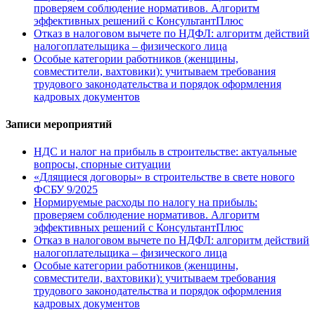
проверяем соблюдение нормативов. Алгоритм
эффективных решений с КонсультантПлюс
Отказ в налоговом вычете по НДФЛ: алгоритм действий
налогоплательщика – физического лица
Особые категории работников (женщины,
совместители, вахтовики): учитываем требования
трудового законодательства и порядок оформления
кадровых документов
Записи мероприятий
НДС и налог на прибыль в строительстве: актуальные
вопросы, спорные ситуации
«Длящиеся договоры» в строительстве в свете нового
ФСБУ 9/2025
Нормируемые расходы по налогу на прибыль:
проверяем соблюдение нормативов. Алгоритм
эффективных решений с КонсультантПлюс
Отказ в налоговом вычете по НДФЛ: алгоритм действий
налогоплательщика – физического лица
Особые категории работников (женщины,
совместители, вахтовики): учитываем требования
трудового законодательства и порядок оформления
кадровых документов