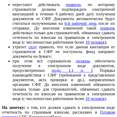
перестанет действовать
правило
, по которому
страхователи должны подтверждать электронной
квитанцией в течение 6 рабочих дней дату получения
документов от СФР. Документы автоматически будут
считаться полученными на
6-й рабочий день
после их
отправки. До внесения изменений такой
порядок
действовал только для страхователей, обязанных сдавать
отчетность по взносам на травматизм в электронном
виде (с численностью работников более
10 человек
);
утратит
силу
правило, что если данная квитанция от
страхователя в СФР не поступила, фонд направит
документы на бумаге;
при этом все страхователи
должны
обеспечить
получение в электронном виде документов,
предусмотренных
подп. 1.1 п. 1
Порядка
взаимодействия с СФР (требований о представлении
документов, акта проверки и др.), направленных
органами СФР. До внесения изменений обязанность
указана только для страхователей, обязанных сдавать
отчетность по взносам на травматизм в электронном
виде (с численностью работников более
10 человек
).
На заметку:
о том, кто должен сдавать в электронном виде
отчетность по страховым взносам, рассказано в
Готовом
решении
СПС КонсультантПлюс.