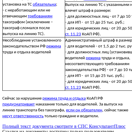
установка на ТС
обязательна
;
Выпуск на линию ТС с указанными
- с неработающим или не
влечет штраф в размере:
отвечающим
требованиям
- для должностных лиц - от 7 до 10 
тахографом (исключение –
- для ИП - от 15 до 25 тыс. руб.;
тахограф сломался после
- для юридических лиц - от 20 до 50 
.
выпуска на линию ТС).
ст. 11.23
КоАП РФ)
Несоблюдение установленного
Административный штраф в размер
законодательством РФ
режима
- для водителей - от 1,5 до 2 тыс. ру
труда и отдыха водителей
- для должностных лиц (установив
водителей
режима
труда и отдыха,
несоответствующего требованиям
законодательства РФ) - от 7 до 10 ты
- для ИП - от 15 до 25 тыс. руб.;
- для юридических лиц - от 20 до 50 
ст. 11.23
КоАП РФ).
Сейчас за нарушение
режима труда и отдыха
КоАП РФ
предусматривает
наказание только для водителей. За выпуск на
линию транспорта без тахографа,
если он обязателен
, сейчас также
несут ответственность
только граждане и водители.
Полный текст документа смотрите в СПС КонсультантПлюс
Ссылки на документы доступны только пользователям