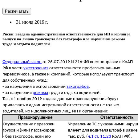
Распечатать
31 июля 2019 г.
Риски: введена административная ответственность для ИП и юрлиц за
выпуск на линию транспорта без тахографа и за нарушение режима
труда и отдыха водителей.
Федеральный закон
от 26.07.2019 N 216-ФЗ внес поправки в КоАП
РФ в части
ужесточения
ответственности профессиональных
перевозчиков, а также и компаний, которые используют транспорт
для собственных нужд:
- за нарушения в использовании
тахографов
,
- за нарушения
режима
труда и отдыха водителей.
Так, с 1 ноября 2019 года за данные правонарушения будут
привлекать к административной ответственности не только
водителей, но и должностных лиц, ИП и организации:
Правонарушение
Ответственность
Осуществлении перевозки
Управление ТС с указанными нару
грузов и (или) пассажиров:
влечет для водителя штраф в размер
- без тахогрофа, если его
тыс. руб. (
ч.1 ст. 11.23
КоАП РФ).