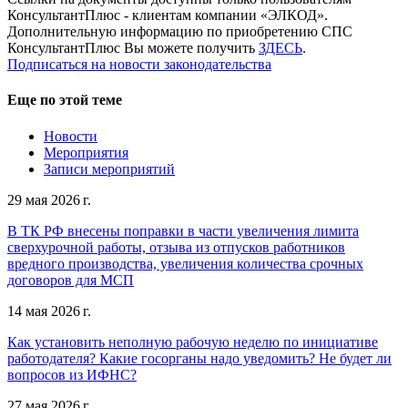
КонсультантПлюс - клиентам компании «ЭЛКОД».
Дополнительную информацию по приобретению СПС
КонсультантПлюс Вы можете получить
ЗДЕСЬ
.
Подписаться на новости законодательства
Еще по этой теме
Новости
Мероприятия
Записи мероприятий
29 мая 2026 г.
В ТК РФ внесены поправки в части увеличения лимита
сверхурочной работы, отзыва из отпусков работников
вредного производства, увеличения количества срочных
договоров для МСП
14 мая 2026 г.
Как установить неполную рабочую неделю по инициативе
работодателя? Какие госорганы надо уведомить? Не будет ли
вопросов из ИФНС?
27 мая 2026 г.