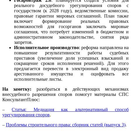
Госарбитраж 2.0
: планируется создать условия для
реального досудебного урегулирования споров с
государством (к 2028 году), ведомственные комиссии,
правовые гарантии мировых соглашений. План также
включает формирование реальных правовых
возможностей для госорганов заключать мировые
соглашения, что потребует изменений в бюджетном и
административном законодательстве, снятия ряда
запретов.
Исполнительное производство
: реформа направлена на
повышение результативности работы судебных
приставов (увеличение доли успешных взысканий и
сокращение сроков исполнения решений). Для этого
предлагается перевести в электронный вид продажу
арестованного имущества и оцифровать все
исполнительные листы.
На заметку:
разобраться в действующих механизмах
внесудебного разрешения споров помогут материалы СПС
КонсультантПлюс:
–
Статья: Медиация как альтернативный способ
урегулирования споров
.
–
Проблемы строительного права: сборник статей (выпуск 3)
.