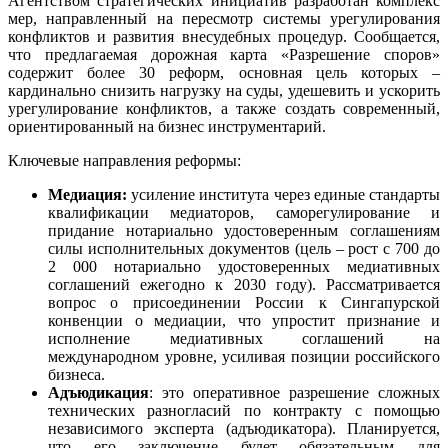
Агентством стратегических инициатив разработан комплекс
мер, направленный на пересмотр системы урегулирования
конфликтов и развития внесудебных процедур. Сообщается,
что предлагаемая дорожная карта «Разрешение споров»
содержит более 30 реформ, основная цель которых –
кардинально снизить нагрузку на суды, удешевить и ускорить
урегулирование конфликтов, а также создать современный,
ориентированный на бизнес инструментарий.
Ключевые направления реформы:
Медиация:
усиление института через единые стандарты
квалификации медиаторов, саморегулирование и
придание нотариально удостоверенным соглашениям
силы исполнительных документов (цель – рост с 700 до
2 000 нотариально удостоверенных медиативных
соглашений ежегодно к 2030 году). Рассматривается
вопрос о присоединении России к Сингапурской
конвенции о медиации, что упростит признание и
исполнение медиативных соглашений на
международном уровне, усиливая позиции российского
бизнеса.
Адъюдикация
: это оперативное разрешение сложных
технических разногласий по контракту с помощью
независимого эксперта (адъюдикатора). Планируется,
что его заключение будет обязательным для