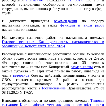
работодатели
применяют
положения
ст. 351.8
ТК РФ, в
которой установлены особенности регулирования труда
сотрудников, выполняющих работу по наставничеству в сфере
труда.
В документе приведены
рекомендации
по подбору
наставника инвалида, а также
функции и виды работ
наставника инвалида.
На заметку:
назначить работника наставником поможет
Готовое решение: Как установить наставничество в
организации (КонсультантПлюс, 2026)
.
Работодатель с численностью работников больше 35 человек
обязан трудоустроить инвалидов в пределах квоты от 2% до
4% среднесписочной численности; до 35 человек
включительно – квоты нет. Конкретный
размер квоты
есть в
законе субъекта РФ. При этом прием на работу инвалида из
числа
ветеранов
боевых действий, принимавших участие в
СВО, считается кратным 2 рабочим местам для
трудоустройства инвалидов в рамках исполнения
работодателем квоты (
Постановление
Правительства РФ от
08.11.2025 N 1765).
Выполнить обязанности по квотированию поможет
Типовая
ситуация: Квота рабочих мест для инвалидов: обязанности