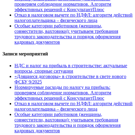
проверяем соблюдение нормативов. Алгоритм
эффективных решений с КонсультантПлюс
Отказ в налоговом вычете по НДФЛ: алгоритм действий
налогоплательщика – физического лица
Особые категории работников (женщины,
совместители, вахтовики): учитываем требования
трудового законодательства и порядок оформления
кадровых документов
Записи мероприятий
НДС и налог на прибыль в строительстве: актуальные
вопросы, спорные ситуации
«Длящиеся договоры» в строительстве в свете нового
ФСБУ 9/2025
Нормируемые расходы по налогу на прибыль:
проверяем соблюдение нормативов. Алгоритм
эффективных решений с КонсультантПлюс
Отказ в налоговом вычете по НДФЛ: алгоритм действий
налогоплательщика – физического лица
Особые категории работников (женщины,
совместители, вахтовики): учитываем требования
трудового законодательства и порядок оформления
кадровых документов