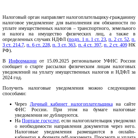
Налоговый орган направляет налогоплательщику-гражданину
налоговое уведомление для выполнения им обязанности по
уплате имущественных налогов – транспортного, земельного
и налога на имущество физических лиц, а также в
определенных случаях НДФЛ (
подп. 1 п. 1 ст. 23
,
п. 2 ст. 52
,
п.
3 ст. 214.7
,
п. 6 ст. 228
,
п. 3 ст. 363
,
п. 4 ст. 397
,
п. 2 ст. 409
НК
РФ).
В
Информации
от 15.09.2025 региональное УФНС России
сообщает о старте рассылки физическим лицам налоговых
уведомлений на уплату имущественных налогов и НДФЛ за
2024 год.
Получить налоговые уведомления можно следующими
способами:
Через
Личный кабинет налогоплательщика
на сайте
ФНС России. При этом на бумаге налоговые
уведомления не дублируются.
На
Портале госуслуг
, если налогоплательщик уведомлял
о необходимости направления документов через него.
Налоговые уведомления размещаются в онлайн-
кабинетах в формате pdf-документа. Просмотр и уплата