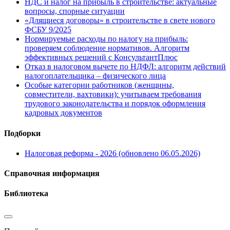
НДС и налог на прибыль в строительстве: актуальные
вопросы, спорные ситуации
«Длящиеся договоры» в строительстве в свете нового
ФСБУ 9/2025
Нормируемые расходы по налогу на прибыль:
проверяем соблюдение нормативов. Алгоритм
эффективных решений с КонсультантПлюс
Отказ в налоговом вычете по НДФЛ: алгоритм действий
налогоплательщика – физического лица
Особые категории работников (женщины,
совместители, вахтовики): учитываем требования
трудового законодательства и порядок оформления
кадровых документов
Подборки
Налоговая реформа - 2026 (обновлено 06.05.2026)
Справочная информация
Библиотека