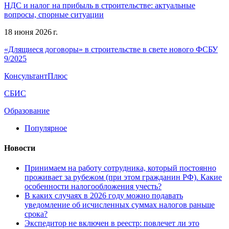
НДС и налог на прибыль в строительстве: актуальные
вопросы, спорные ситуации
18 июня 2026 г.
«Длящиеся договоры» в строительстве в свете нового ФСБУ
9/2025
КонсультантПлюс
СБИС
Образование
Популярное
Новости
Принимаем на работу сотрудника, который постоянно
проживает за рубежом (при этом гражданин РФ). Какие
особенности налогообложения учесть?
В каких случаях в 2026 году можно подавать
уведомление об исчисленных суммах налогов раньше
срока?
Экспедитор не включен в реестр: повлечет ли это