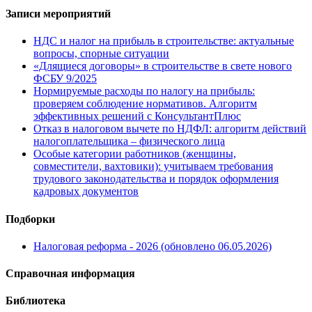
Записи мероприятий
НДС и налог на прибыль в строительстве: актуальные
вопросы, спорные ситуации
«Длящиеся договоры» в строительстве в свете нового
ФСБУ 9/2025
Нормируемые расходы по налогу на прибыль:
проверяем соблюдение нормативов. Алгоритм
эффективных решений с КонсультантПлюс
Отказ в налоговом вычете по НДФЛ: алгоритм действий
налогоплательщика – физического лица
Особые категории работников (женщины,
совместители, вахтовики): учитываем требования
трудового законодательства и порядок оформления
кадровых документов
Подборки
Налоговая реформа - 2026 (обновлено 06.05.2026)
Справочная информация
Библиотека