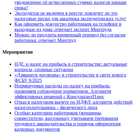
уведомление об исчисленных суммах налогов раньше
срока?
Экспедитор не включен в реестр: повлечет ли это
налоговые риски для заказчика экспедиторских услуг
Как оформить дежурство работников на телефоне в
выходные из дома: отвечает эксперт Минтруда
Можно ли продлить временный перевод без согласия
работника: отвечает Минтруд
Мероприятия
НДС и налог на прибыль в строительстве: актуальные
вопросы, спорные ситуации
«Длящиеся договоры» в строительстве в свете нового
ФСБУ 9/2025
Нормируемые расходы по налогу на прибыль:
проверяем соблюдение нормативов. Алгоритм
эффективных решений с КонсультантПлюс
Отказ в налоговом вычете по НДФЛ: алгоритм действий
налогоплательщика – физического лица
Особые категории работников (женщины,
совместители, вахтовики): учитываем требования
трудового законодательства и порядок оформления
кадровых документов