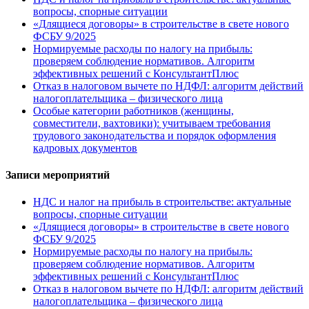
вопросы, спорные ситуации
«Длящиеся договоры» в строительстве в свете нового
ФСБУ 9/2025
Нормируемые расходы по налогу на прибыль:
проверяем соблюдение нормативов. Алгоритм
эффективных решений с КонсультантПлюс
Отказ в налоговом вычете по НДФЛ: алгоритм действий
налогоплательщика – физического лица
Особые категории работников (женщины,
совместители, вахтовики): учитываем требования
трудового законодательства и порядок оформления
кадровых документов
Записи мероприятий
НДС и налог на прибыль в строительстве: актуальные
вопросы, спорные ситуации
«Длящиеся договоры» в строительстве в свете нового
ФСБУ 9/2025
Нормируемые расходы по налогу на прибыль:
проверяем соблюдение нормативов. Алгоритм
эффективных решений с КонсультантПлюс
Отказ в налоговом вычете по НДФЛ: алгоритм действий
налогоплательщика – физического лица