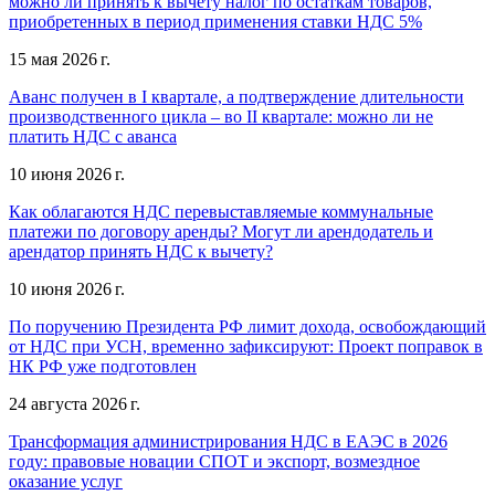
можно ли принять к вычету налог по остаткам товаров,
приобретенных в период применения ставки НДС 5%
15 мая 2026 г.
Аванс получен в I квартале, а подтверждение длительности
производственного цикла – во II квартале: можно ли не
платить НДС с аванса
10 июня 2026 г.
Как облагаются НДС перевыставляемые коммунальные
платежи по договору аренды? Могут ли арендодатель и
арендатор принять НДС к вычету?
10 июня 2026 г.
По поручению Президента РФ лимит дохода, освобождающий
от НДС при УСН, временно зафиксируют: Проект поправок в
НК РФ уже подготовлен
24 августа 2026 г.
Трансформация администрирования НДС в ЕАЭС в 2026
году: правовые новации СПОТ и экспорт, возмездное
оказание услуг