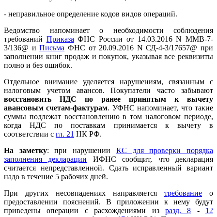
- неправильное определение кодов видов операций.
Ведомство напоминает о необходимости соблюдения
требований
Приказа
ФНС России от 14.03.2016 N ММВ-7-
3/136@ и
Письма
ФНС от 20.09.2016 N СД-4-3/17657@ при
заполнении книг продаж и покупок, указывая все реквизиты
полно и без ошибок.
Отдельное внимание уделяется нарушениям, связанным с
налоговым учетом авансов. Покупатели часто забывают
восстановить НДС по ранее принятым к вычету
авансовым счетам-фактурам
. УФНС напоминает, что такие
суммы подлежат восстановлению в том налоговом периоде,
когда НДС по поставкам принимается к вычету в
соответствии с
гл. 21
НК РФ.
На заметку
: при нарушении
КС для проверки порядка
заполнения декларации
ИФНС сообщит, что декларация
считается непредставленной. Сдать исправленный вариант
надо в течение 5 рабочих дней.
При других несовпадениях направляется
требование
о
предоставлении пояснений. В приложении к нему будут
приведены операции с расхождениями из
разд. 8
-
12