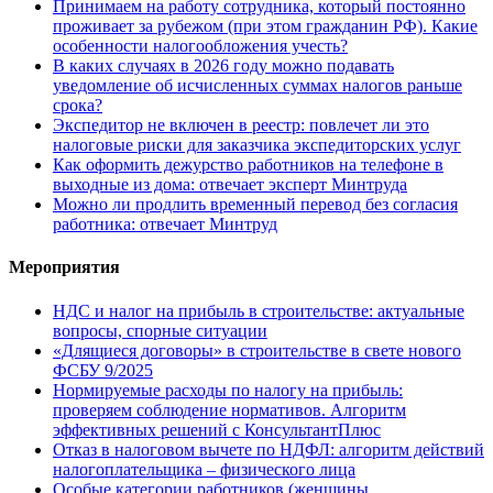
Принимаем на работу сотрудника, который постоянно
проживает за рубежом (при этом гражданин РФ). Какие
особенности налогообложения учесть?
В каких случаях в 2026 году можно подавать
уведомление об исчисленных суммах налогов раньше
срока?
Экспедитор не включен в реестр: повлечет ли это
налоговые риски для заказчика экспедиторских услуг
Как оформить дежурство работников на телефоне в
выходные из дома: отвечает эксперт Минтруда
Можно ли продлить временный перевод без согласия
работника: отвечает Минтруд
Мероприятия
НДС и налог на прибыль в строительстве: актуальные
вопросы, спорные ситуации
«Длящиеся договоры» в строительстве в свете нового
ФСБУ 9/2025
Нормируемые расходы по налогу на прибыль:
проверяем соблюдение нормативов. Алгоритм
эффективных решений с КонсультантПлюс
Отказ в налоговом вычете по НДФЛ: алгоритм действий
налогоплательщика – физического лица
Особые категории работников (женщины,