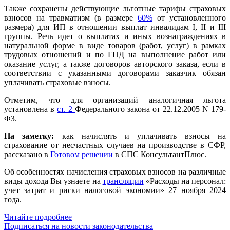
Также сохранены действующие льготные тарифы страховых
взносов на травматизм (в размере
60%
от установленного
размера) для ИП в отношении выплат инвалидам I, II и III
группы. Речь идет о выплатах и иных вознаграждениях в
натуральной форме в виде товаров (работ, услуг) в рамках
трудовых отношений и по ГПД на выполнение работ или
оказание услуг, а также договоров авторского заказа, если в
соответствии с указанными договорами заказчик обязан
уплачивать страховые взносы.
Отметим, что для организаций аналогичная льгота
установлена в
ст. 2
Федерального закона от 22.12.2005 N 179-
ФЗ.
На заметку:
как начислять и уплачивать взносы на
страхование от несчастных случаев на производстве в СФР,
рассказано в
Готовом решении
в СПС КонсультантПлюс.
Об особенностях начисления страховых взносов на различные
виды дохода Вы узнаете на
трансляции
«Расходы на персонал:
учет затрат и риски налоговой экономии» 27 ноября 2024
года.
Читайте подробнее
Подписаться на новости законодательства