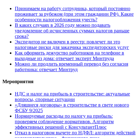
Принимаем на работу сотрудника, который постоянно
проживает за рубежом (при этом гражданин РФ). Какие
особенности налогообложения учесть?
В каких случаях в 2026 году можно подавать
уведомление об исчисленных суммах налогов раньше
срока?
Экспедитор не включен в реестр: повлечет ли это
налоговые риски для заказчика экспедиторских услуг
Как оформить дежурство работников на телефоне в
выходные из дома: отвечает эксперт Минтруда
Можно ли продлить временный перевод без согласия
работника: отвечает Минтруд
Мероприятия
НДС и налог на прибыль в строительстве: актуальные
вопросы, спорные ситуации
«Длящиеся договоры» в строительстве в свете нового
ФСБУ 9/2025
Нормируемые расходы по налогу на прибыль:
проверяем соблюдение нормативов. Алгоритм
эффективных решений с КонсультантПлюс
Отказ в налоговом вычете по НДФЛ: алгоритм действий