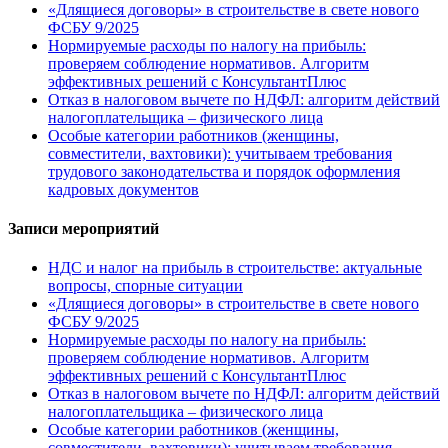
«Длящиеся договоры» в строительстве в свете нового
ФСБУ 9/2025
Нормируемые расходы по налогу на прибыль:
проверяем соблюдение нормативов. Алгоритм
эффективных решений с КонсультантПлюс
Отказ в налоговом вычете по НДФЛ: алгоритм действий
налогоплательщика – физического лица
Особые категории работников (женщины,
совместители, вахтовики): учитываем требования
трудового законодательства и порядок оформления
кадровых документов
Записи мероприятий
НДС и налог на прибыль в строительстве: актуальные
вопросы, спорные ситуации
«Длящиеся договоры» в строительстве в свете нового
ФСБУ 9/2025
Нормируемые расходы по налогу на прибыль:
проверяем соблюдение нормативов. Алгоритм
эффективных решений с КонсультантПлюс
Отказ в налоговом вычете по НДФЛ: алгоритм действий
налогоплательщика – физического лица
Особые категории работников (женщины,
совместители, вахтовики): учитываем требования