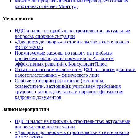
Можно ли продлить временный перевод без согласия
работника: отвечает Минтруд
Мероприятия
НДС и налог на прибыль в строительстве: актуальные
вопросы, спорные ситуации
«Длящиеся договоры» в строительстве в свете нового
ФСБУ 9/2025
Нормируемые расходы по налогу на прибыль:
проверяем соблюдение нормативов. Алгоритм
эффективных решений с КонсультантПлюс
Отказ в налоговом вычете по НДФЛ: алгоритм действий
налогоплательщика – физического лица
Особые категории работников (женщины,
совместители, вахтовики): учитываем требования
трудового законодательства и порядок оформления
кадровых документов
Записи мероприятий
НДС и налог на прибыль в строительстве: актуальные
вопросы, спорные ситуации
«Длящиеся договоры» в строительстве в свете нового
ФСБУ 9/2025