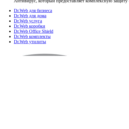
Антивирус, который предоставляет комплексную защиту 
Dr.Web для бизнеса
Dr.Web для дома
Dr.Web услуга
Dr.Web коробки
Dr.Web Office Shield
Dr.Web комплекты
Dr.Web утилиты